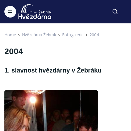
Home
Hvězdárna Žebrák
Fotogalerie
2004
2004
1. slavnost hvězdárny v Žebráku