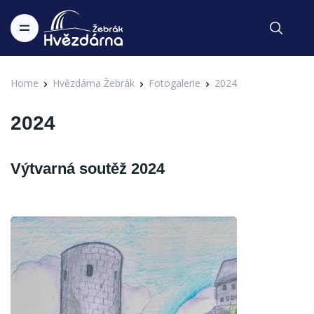
Home
Hvězdárna Žebrák
Fotogalerie
2024
2024
Výtvarná soutěž 2024