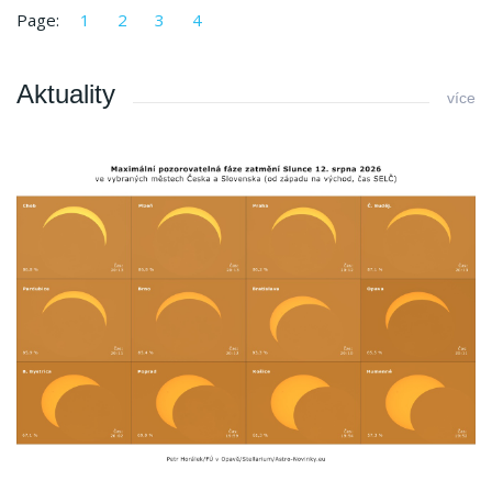
Page:
1
2
3
4
Aktuality
více