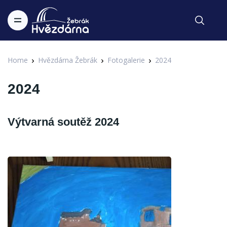
Home
Hvězdárna Žebrák
Fotogalerie
2024
2024
Výtvarná soutěž 2024