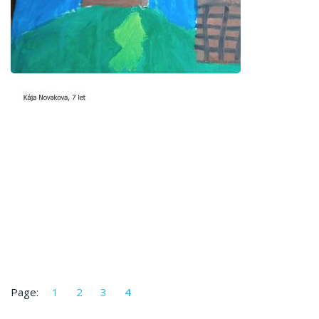
Page:
1
2
3
4