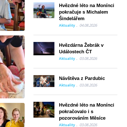
Hvězdné léto na Monínci
pokračuje s Michalem
Šindelářem
Aktuality
04.08.2026
Hvězdárna Žebrák v
Událostech ČT
Aktuality
03.08.2026
Návštěva z Pardubic
Aktuality
03.08.2026
Hvězdné léto na Monínci
pokračovalo i s
pozorováním Měsíce
Aktuality
03.08.2026