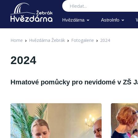
Hledat
Hvězdárna
AstroInfo
Home
Hvězdárna Žebrák
Fotogalerie
2024
2024
Hmatové pomůcky pro nevidomé v ZŠ J