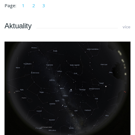
Page:
1
2
3
Aktuality
více