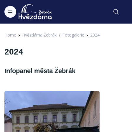
Home
Hvězdárna Žebrák
Fotogalerie
2024
2024
Infopanel města Žebrák