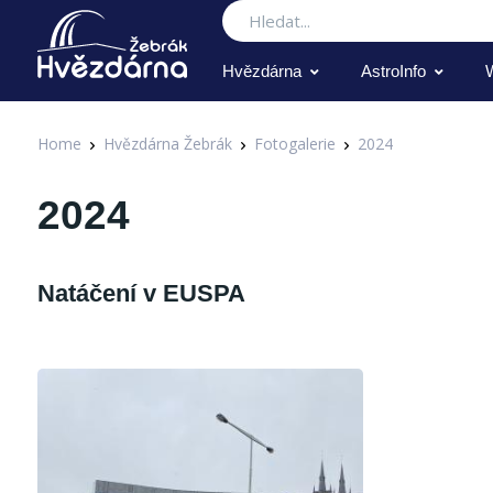
Hledat
Hvězdárna
AstroInfo
Home
Hvězdárna Žebrák
Fotogalerie
2024
2024
Natáčení v EUSPA