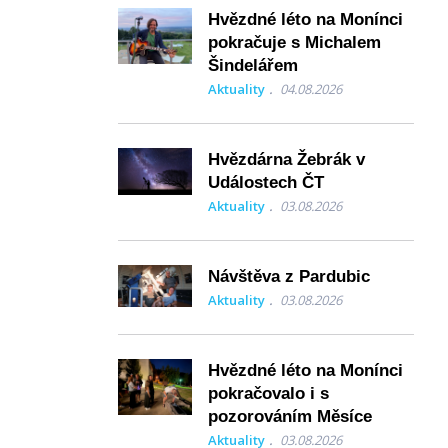
Hvězdné léto na Monínci
pokračuje s Michalem
Šindelářem
Aktuality
04.08.2026
Hvězdárna Žebrák v
Událostech ČT
Aktuality
03.08.2026
Návštěva z Pardubic
Aktuality
03.08.2026
Hvězdné léto na Monínci
pokračovalo i s
pozorováním Měsíce
Aktuality
03.08.2026