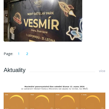
Page:
1
2
Aktuality
více