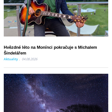
Hvězdné léto na Monínci pokračuje s Michalem
Šindelářem
Aktuality
04.08.2026