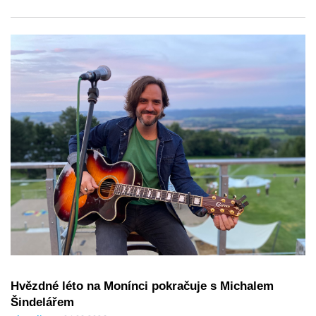
Hvězdné léto na Monínci pokračuje s Michalem
Šindelářem