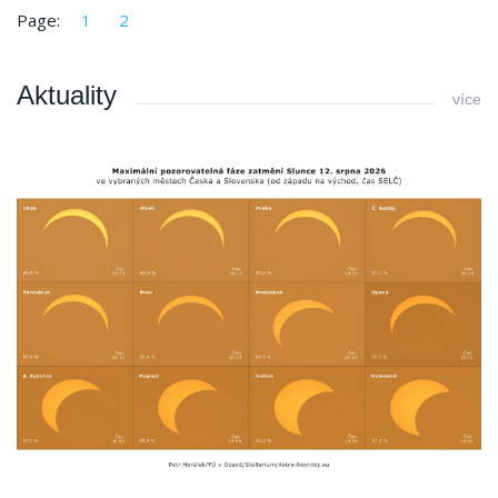
Page:
1
2
Aktuality
více