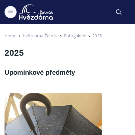
Home
Hvězdárna Žebrák
Fotogalerie
2025
2025
Upomínkové předměty