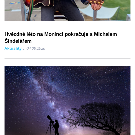
Hvězdné léto na Monínci pokračuje s Michalem
Šindelářem
Aktuality
04.08.2026