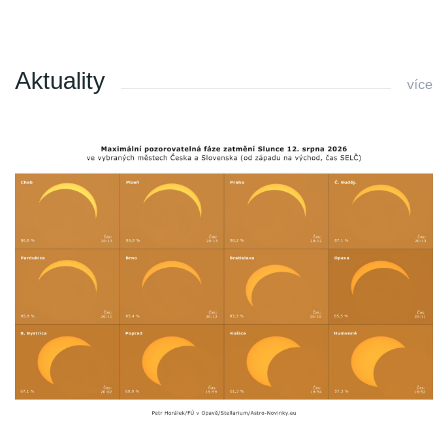
Aktuality
více