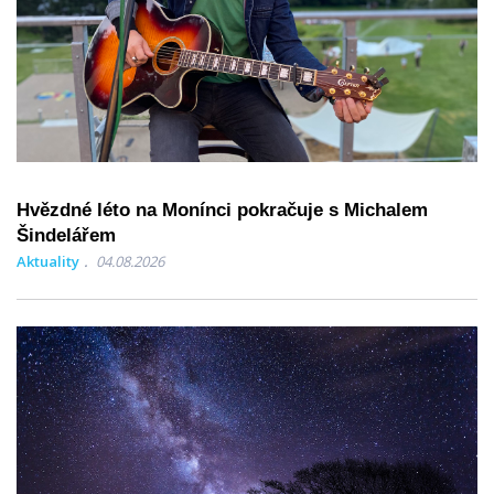
Hvězdné léto na Monínci pokračuje s Michalem
Šindelářem
Aktuality
04.08.2026