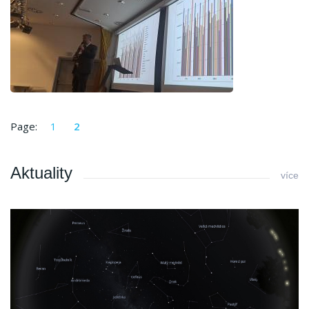
Page:
1
2
Aktuality
více