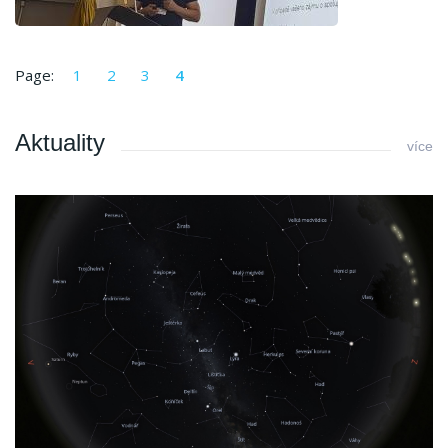
Page:
1
2
3
4
Aktuality
více