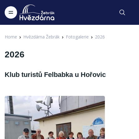
Home
Hvězdárna Žebrák
Fotogalerie
2026
2026
Klub turistů Felbabka u Hořovic