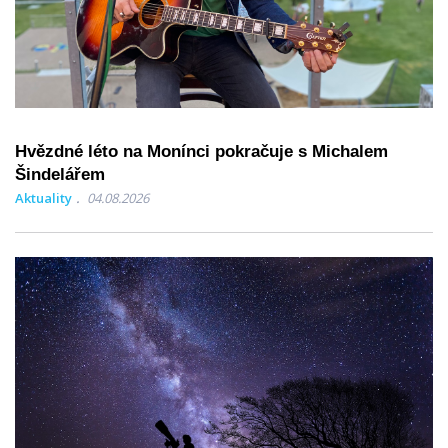
Hvězdné léto na Monínci pokračuje s Michalem
Šindelářem
Aktuality
04.08.2026