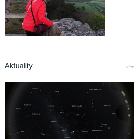
Aktuality
více