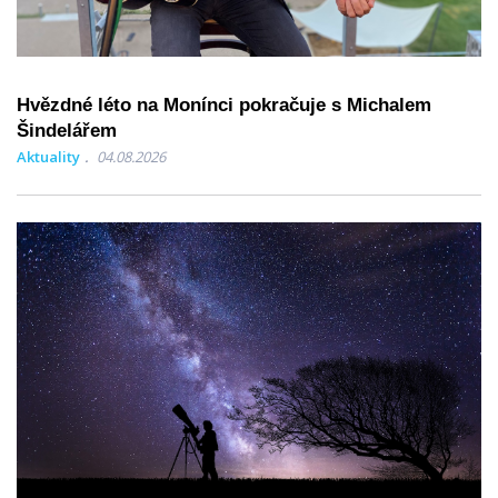
Hvězdné léto na Monínci pokračuje s Michalem
Šindelářem
Aktuality
04.08.2026