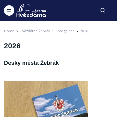
Home
Hvězdárna Žebrák
Fotogalerie
2026
2026
Desky města Žebrák