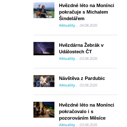
Hvězdné léto na Monínci
pokračuje s Michalem
Šindelářem
Aktuality
04.08.2026
Hvězdárna Žebrák v
Událostech ČT
Aktuality
03.08.2026
Návštěva z Pardubic
Aktuality
03.08.2026
Hvězdné léto na Monínci
pokračovalo i s
pozorováním Měsíce
Aktuality
03.08.2026