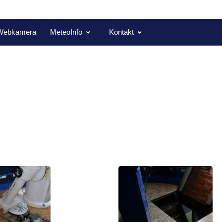
Webkamera
MeteoInfo
Kontakt