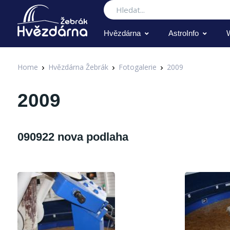
Hledat
Hvězdárna
AstroInfo
Home
Hvězdárna Žebrák
Fotogalerie
2009
2009
090922 nova podlaha