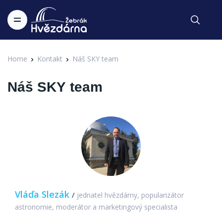
Home
Kontakt
Náš SKY team
Náš SKY team
Vláďa Slezák
/
jednatel hvězdárny, popularizátor
astronomie, moderátor a marketingový specialista