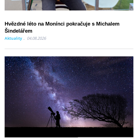
Hvězdné léto na Monínci pokračuje s Michalem
Šindelářem
Aktuality
04.08.2026