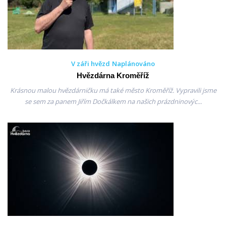
V záři hvězd
Naplánováno
Hvězdárna Kroměříž
Krásnou malou hvězdárničku má také město Kroměříž. Vypravili jsme
se sem za panem Jiřím Dočkálkem na našich prázdninovýc...