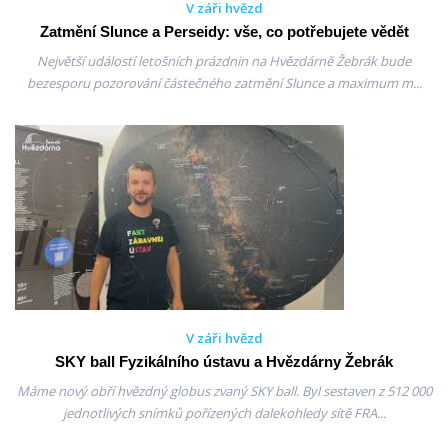
V záři hvězd
Zatmění Slunce a Perseidy: vše, co potřebujete vědět
Největší událostí letošních prázdnin na Hvězdárně Žebrák bude
bezesporu pozorování částečného zatmění Slunce a maximum m...
V záři hvězd
SKY ball Fyzikálního ústavu a Hvězdárny Žebrák
Máme nový obří hvězdný globus zvaný SKY ball. Byl sestaven z 512 000
jednotlivých snímků pořízených dalekohledy sítě FRA...