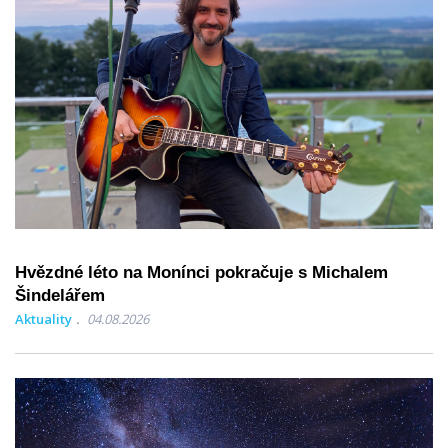
Hvězdné léto na Monínci pokračuje s Michalem
Šindelářem
Aktuality
04.08.2026