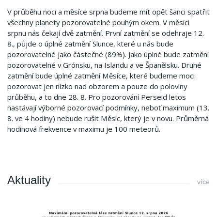
V průběhu noci a měsíce srpna budeme mít opět šanci spatřit
všechny planety pozorovatelné pouhým okem. V měsíci
srpnu nás čekají dvě zatmění. První zatmění se odehraje 12.
8., půjde o úplné zatmění Slunce, které u nás bude
pozorovatelné jako částečné (89%). Jako úplné bude zatmění
pozorovatelné v Grónsku, na Islandu a ve Španělsku. Druhé
zatmění bude úplné zatmění Měsíce, které budeme moci
pozorovat jen nízko nad obzorem a pouze do poloviny
průběhu, a to dne 28. 8. Pro pozorování Perseid letos
nastávají výborné pozorovací podmínky, neboť maximum (13.
8. ve 4 hodiny) nebude rušit Měsíc, který je v novu. Průměrná
hodinová frekvence v maximu je 100 meteorů.
Aktuality
více