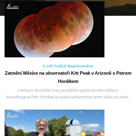
V záři hvězd
Naplánováno
Zatmění Měsíce na observatoři Kitt Peak v Arizoně s Petrem
Horálkem
V březnu letošního roku proběhlo úplné zatmění Měsíce.
Astrofotograf Petr Horálek se vydal zaznamenat tento úkaz na obse...