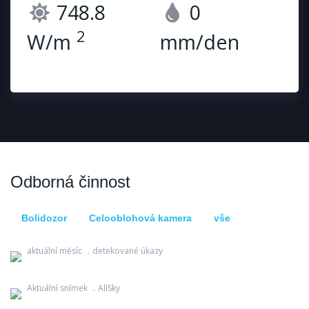
748.8
0
2
W/m
mm/den
Odborná činnost
Bolidozor
Celooblohová kamera
vše
Bolidozor
aktuální měsíc
detekované úkazy
Celooblohová kamera
Aktuální snímek
AllSky