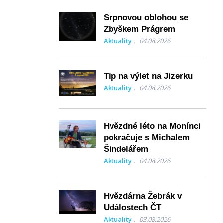
Srpnovou oblohou se
Zbyškem Prágrem
Aktuality
04.08.2026
Tip na výlet na Jizerku
Aktuality
04.08.2026
Hvězdné léto na Monínci
pokračuje s Michalem
Šindelářem
Aktuality
04.08.2026
Hvězdárna Žebrák v
Událostech ČT
Aktuality
03.08.2026