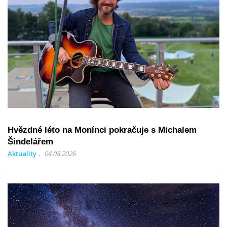
Hvězdné léto na Monínci pokračuje s Michalem
Šindelářem
Aktuality
04.08.2026