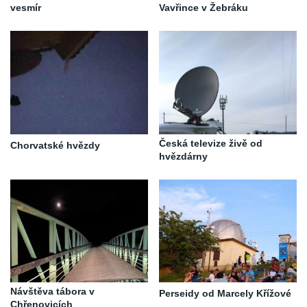
vesmír
Vavřince v Žebráku
Česká televize živě od
Chorvatské hvězdy
hvězdárny
Návštěva tábora v
Perseidy od Marcely Křížové
Chřenovicích