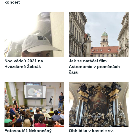
koncert
Noc vědců 2021 na
Jak se natáčel film
Hvězdárně Žebrák
Astronomie v proměnách
času
Fotosoutěž Nekonečný
Obhlídka v kostele sv.