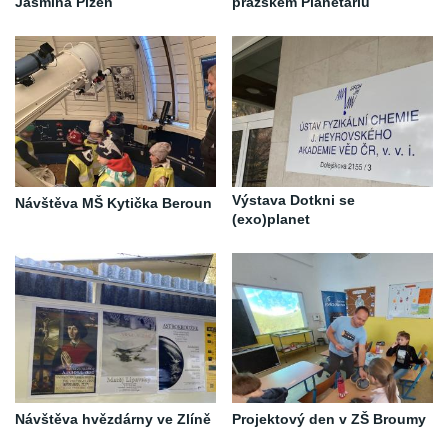
Jasmína Plzeň
pražském Planetáriu
Výstava Dotkni se
Návštěva MŠ Kytička Beroun
(exo)planet
Návštěva hvězdárny ve Zlíně
Projektový den v ZŠ Broumy