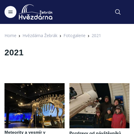
Home
Hvězdárna Žebrák
Fotogalerie
2021
2021
Meteority a vesmír v
Pozdravy od návštěvníků