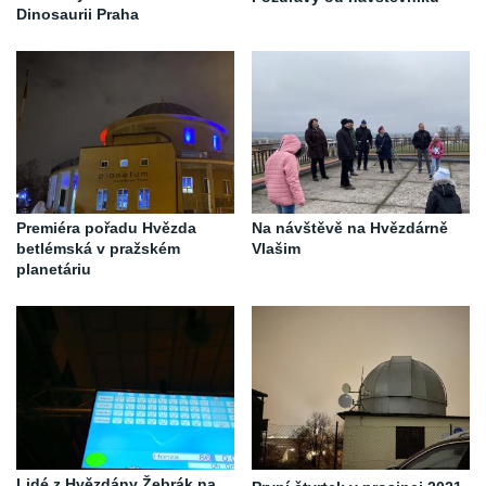
Dinosaurii Praha
Premiéra pořadu Hvězda
Na návštěvě na Hvězdárně
betlémská v pražském
Vlašim
planetáriu
Lidé z Hvězdány Žebrák na