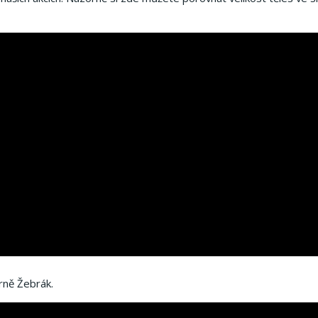
ně Žebrák.