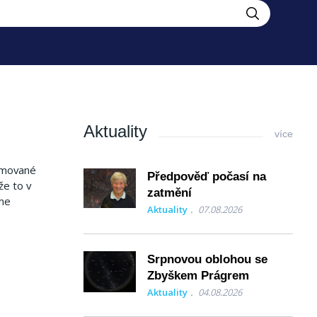
Aktuality
více
nimované
Předpověď počasí na
že to v
zatmění
me
Aktuality
07.08.2026
Srpnovou oblohou se
Zbyškem Prágrem
Aktuality
04.08.2026