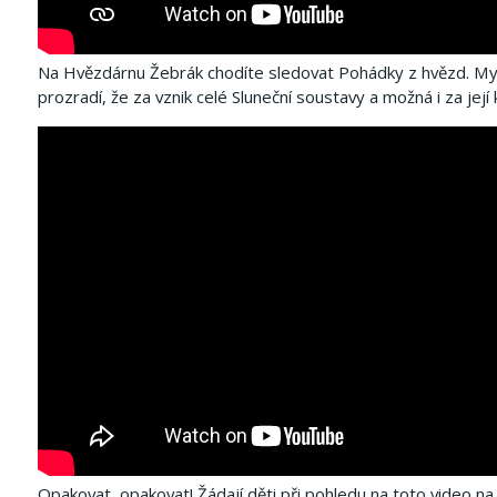
Na Hvězdárnu Žebrák chodíte sledovat Pohádky z hvězd.
My
prozradí, že za vznik celé Sluneční soustavy a možná i za je
Opakovat, opakovat!
Žádají děti při pohledu na toto video na