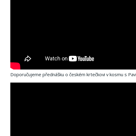
Doporučujeme přednášku o českém krtečkovi v kosmu s Pa