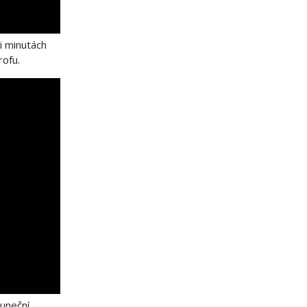
i minutách
ofu.
luneční