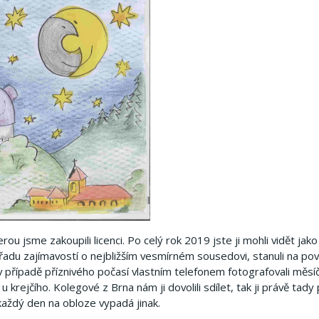
ou jsme zakoupili licenci.
Po celý rok 2019 jste ji mohli vidět jak
 řadu zajímavostí o nejbližším vesmírném sousedovi, stanuli na pov
v případě příznivého počasí vlastním telefonem fotografovali měsí
 u krejčího.
Kolegové z Brna nám ji dovolili sdílet, tak ji právě tady
každý den na obloze vypadá jinak.