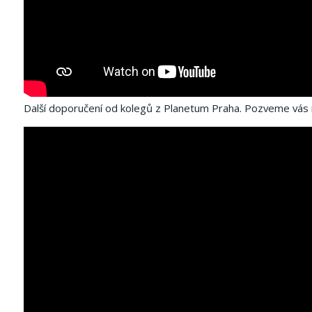
Další doporučení od kolegů z Planetum Praha.
Pozveme vás n