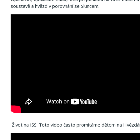
soustavě a hvězd v porovnání se Sluncem.
Život na ISS.
Toto video často promítáme dětem na Hvězdár