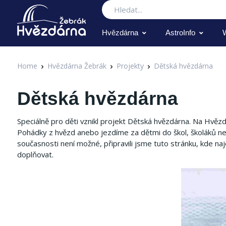
Hledat
Hvězdárna
AstroInfo
Home
Hvězdárna Žebrák
Projekty
Dětská hvězdárna
Dětská hvězdárna
Speciálně pro děti vznikl projekt Dětská hvězdárna.
Na Hvězdá
Pohádky z hvězd anebo jezdíme za dětmi do škol, školáků ne
současnosti není možné, připravili jsme tuto stránku, kde n
doplňovat.