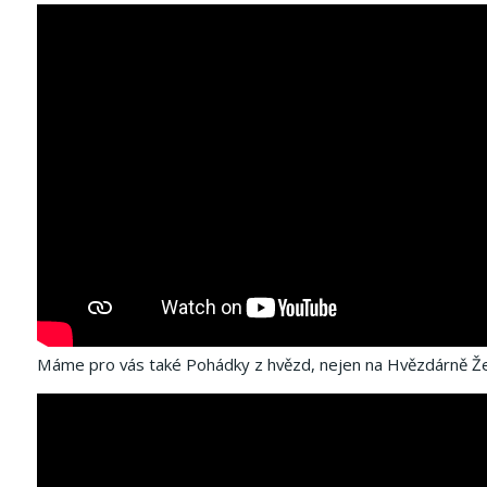
Máme pro vás také Pohádky z hvězd, nejen na Hvězdárně Ž