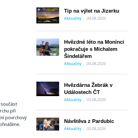
Tip na výlet na Jizerku
Aktuality
04.08.2026
Hvězdné léto na Monínci
pokračuje s Michalem
Šindelářem
Aktuality
04.08.2026
Hvězdárna Žebrák v
Událostech ČT
Aktuality
03.08.2026
o součást
rchu při
ční povrchový
Návštěva z Pardubic
 přinášíme.
Aktuality
03.08.2026