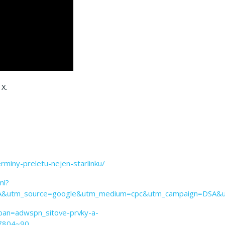
 X.
rminy-preletu-nejen-starlinku/
ml?
SA&utm_source=google&utm_medium=cpc&utm_campaign=DSA
mpan=adwspn_sitove-prvky-a-
17804~90