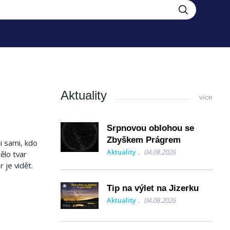
Aktuality
více
Srpnovou oblohou se
Zbyškem Prágrem
li sami, kdo
Aktuality
04.08.2026
ělo tvar
 je vidět.
Tip na výlet na Jizerku
Aktuality
04.08.2026