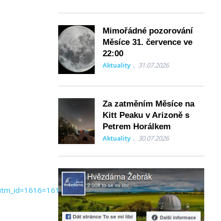
Mimořádné pozorování
Měsíce 31. července ve
22:00
Aktuality
31.07.2026
Za zatměním Měsíce na
Kitt Peaku v Arizoně s
Petrem Horálkem
Aktuality
30.07.2026
&utm_id=1616=1616=1616=1616=1616=1616=1616=