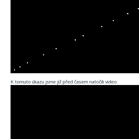
K tomuto úkazu jsme již před časem natočili video: