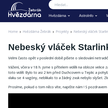
Hledat
Hvězdárna
AstroInfo
Home
Hvězdárna Žebrák
Projekty
Nebeský vláček Starli
Nebeský vláček Starlin
Velmi často opět v poslední době píšete o sledování netradič
Vážení, včera v 18 h. jsme s přítelem viděli na obloze velice 
toto viděl. Bylo to asi 2 km před Duchcovem u Teplic a pohy
vlaku se 4 vagóny, neblikalo to a žádný zvuk nebylo slyšet. Zku
Prosíme, pokud o tom něco víte, napište nám ! S pozdravem 