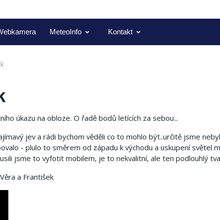
Webkamera
MeteoInfo
Kontakt
nk
k
ního úkazu na obloze. O řadě bodů letících za sebou...
zajímavý jev a rádi bychom věděli co to mohlo být..určitě jsme neby
bovalo - plulo to směrem od západu k východu a uskupení světel m
sili jsme to vyfotit mobilem, je to nekvalitní, ale ten podlouhlý tvar
Věra a František