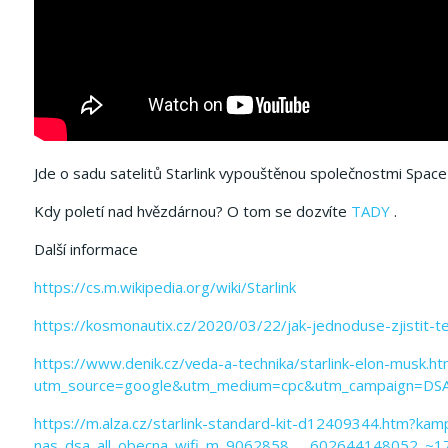
Jde o sadu satelitů Starlink vypouštěnou společnostmi Space
Kdy poletí nad hvězdárnou? O tom se dozvíte
TADY
.
Další informace
https://cs.m.wikipedia.org/wiki/Starlink
https://kosmonautix.cz/2020/03/22/jak-jednoduse-zjistit-te
https://www.denik.cz/veda-a-technika/starlink-elon-musk.ht
utm_source=google&utm_medium=cpc&utm_campaign=D
https://m.alza.cz/starlink-standard-kit-d12409344.htm?ka
nas_dsa_all_obecna_wifi_m_9062858___602644148052_~