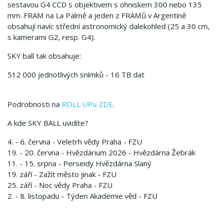
sestavou G4 CCD s objektivem s ohniskem 300 nebo 135
mm. FRAM na La Palmě a jeden z FRAMů v Argentině
obsahují navíc střední astronomický dalekohled (25 a 30 cm,
s kamerami G2, resp. G4).
SKY ball tak obsahuje:
512 000 jednotlivých snímků - 16 TB dat
Podrobnosti na
ROLL UPu ZDE
.
A kde SKY BALL uvidíte?
4. - 6. června - Veletrh vědy Praha - FZU
19. - 20. června - Hvězdárium 2026 - Hvězdárna Žebrák
11. - 15. srpna - Perseidy Hvězdárna Slaný
19. září - Zažít město jinak - FZU
25. září - Noc vědy Praha - FZU
2. - 8. listopadu - Týden Akademie věd - FZU