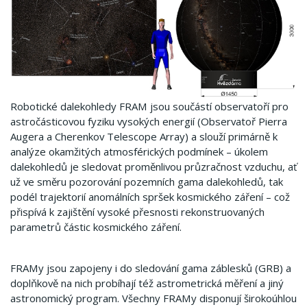
Robotické dalekohledy FRAM jsou součástí observatoří pro
astročásticovou fyziku vysokých energií (Observatoř Pierra
Augera a Cherenkov Telescope Array) a slouží primárně k
analýze okamžitých atmosférických podmínek – úkolem
dalekohledů je sledovat proměnlivou průzračnost vzduchu, ať
už ve směru pozorování pozemních gama dalekohledů, tak
podél trajektorií anomálních spršek kosmického záření – což
přispívá k zajištění vysoké přesnosti rekonstruovaných
parametrů částic kosmického záření.
FRAMy jsou zapojeny i do sledování gama záblesků (GRB) a
doplňkově na nich probíhají též astrometrická měření a jiný
astronomický program. Všechny FRAMy disponují širokoúhlou