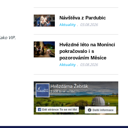
Návštěva z Pardubic
Aktuality
03.08.2026
jako VIP.
Hvězdné léto na Monínci
pokračovalo i s
pozorováním Měsíce
Aktuality
03.08.2026