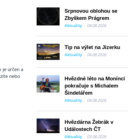
Srpnovou oblohou se
Zbyškem Prágrem
Aktuality
04.08.2026
Tip na výlet na Jizerku
Aktuality
04.08.2026
o je určen a
azíte nebo
Hvězdné léto na Monínci
pokračuje s Michalem
Šindelářem
Aktuality
04.08.2026
Hvězdárna Žebrák v
Událostech ČT
Aktuality
03.08.2026