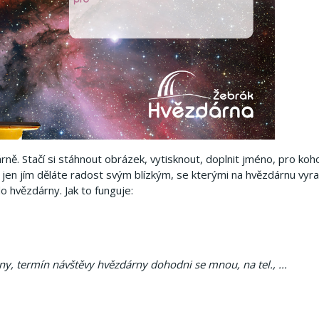
árně.
Stačí si stáhnout obrázek, vytisknout, doplnit jméno, pro koh
, jen jím děláte radost svým blízkým, se kterými na hvězdárnu vyr
 do hvězdárny.
Jak to funguje:
any, termín návštěvy hvězdárny dohodni se mnou, na tel., ...