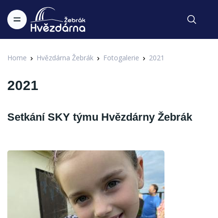
Home
Hvězdárna Žebrák
Fotogalerie
2021
2021
Setkání SKY týmu Hvězdárny Žebrák