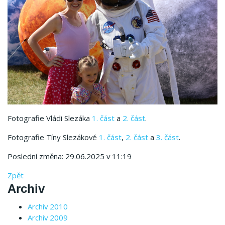
Fotografie Vládi Slezáka
1. část
a
2. část
.
Fotografie Tíny Slezákové
1. část
,
2. část
a
3. část
.
Poslední změna: 29.06.2025 v 11:19
Zpět
Archiv
Archiv 2010
Archiv 2009