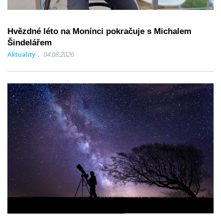
Hvězdné léto na Monínci pokračuje s Michalem
Šindelářem
Aktuality
04.08.2026