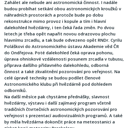
Zahálet ale nebude ani astronomická činnost. I nadále
budou probíhat setkání obou astronomických kroužků v
náhradních prostorách a protože bude po dobu
rekonstrukce mimo provoz i kopule a tím i hlavní
dalekohled hvězdárny, i ten čeká řada změn. Po dvou
letech je třeba opět napařit novou odrazovou plochu
hlavnímu zrcadlu, a tak bude odvezeno opět RNDr. Cyrilu
Poláškovi do Astronomického ústavu Akademie věd ČR
do Ondřejova. Poté dalekohled čeká oprava pohonu,
úprava ohniskové vzdálenosti posunem zrcadla v tubusu,
příprava dalšího přídavného dalekohledu, odborná
činnost a také zkvalitnění pozorování pro veřejnost. Na
celé úpravě techniky se budou podílet členové
Astronomického klubu při hvězdárně pod dohledem
odborníků.
Na další měsíce pak chystáme přednášky, slavnost
hvězdárny, výstavu i další zajímavý program včetně
tradičních čtvrtečních astronomických pozorování pro
veřejnost s prezentací audiovizuálních programů. A také
by měla hvězdárna dokončit práce na meteostanici a