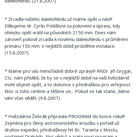
dalekohledu. (21.8.2007)
* Zrcadla našeho dalekohledu už máme opět u nás!!!
Děkujeme dr. Cyrilu Poláškovi za pokovení a úpravy, kdy
ohnisko opět vrátil na původních 2150 mm. Dnes nám
zároveň pokovil zrcadla k novému dalekohledu s průměrem
primáru 150 mm. V nejbližší době proběhne instalace.
(15.8.2007)
* Máme pro vás mimořádně dobré zprávy!!! RNDr. Jiří Grygar,
CSc. nám přislíbil, že by se v nejbližší době na naší hvězdárně
mohl objevit opět, a to dokonce s přednáškou pro veřejnost.
Moc si toho ceníme a těšíme se... Pokud se tak stane, dáme
vám včas vědět. (9.8.2007)
* Hvězdárna Žebrák připravila PROGRAM do konce roku!!!
Zejména pro členy astronomického kroužku v pořadí už
druhou expedici, přednáškový hit Bc. Taranta z Mostu,
podzimní Drakiádu, Noc vědců a zcela nový program a