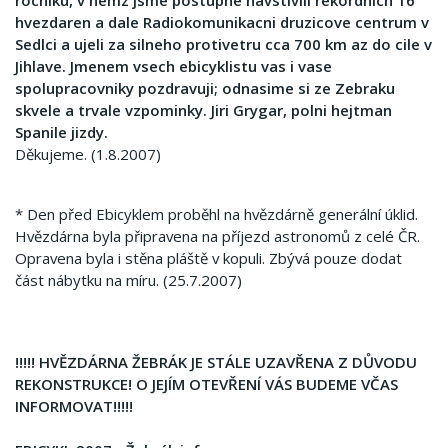
rocniku, v nemz jsme postupne navstivili rekordnich 16
hvezdaren a dale Radiokomunikacni druzicove centrum v
Sedlci a ujeli za silneho protivetru cca 700 km az do cile v
Jihlave. Jmenem vsech ebicyklistu vas i vase
spolupracovniky pozdravuji; odnasime si ze Zebraku
skvele a trvale vzpominky. Jiri Grygar, polni hejtman
Spanile jizdy.
Děkujeme. (1.8.2007)
* Den před Ebicyklem proběhl na hvězdárně generální úklid.
Hvězdárna byla připravena na příjezd astronomů z celé ČR.
Opravena byla i stěna pláště v kopuli. Zbývá pouze dodat
část nábytku na míru. (25.7.2007)
!!!!! HVĚZDÁRNA ŽEBRÁK JE STÁLE UZAVŘENA Z DŮVODU
REKONSTRUKCE! O JEJÍM OTEVŘENÍ VÁS BUDEME VČAS
INFORMOVAT!!!!!