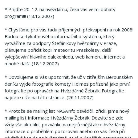
* Přijďte 20. 12. na hvězdárnu, čeká vás velmi bohatý
program!!!
(18.12.2007)
* Chystáme pro vás řadu příjemných překvapení na rok 2008!
Budou se týkat nového informačního systému, který
vytváříme za podpory Štefánikovy hvězdárny v Praze,
plánujeme pořídit kopii meteoritu Praskolesy, další
vylepšování hlavního dalekohledu, web kameru, internet a
mnohé další.
(18.12.2007)
* Dovolujeme si Vás upozornit, že už v zítřejším Berounském
deníku vyjde fotografie komety Holmes pořízená jako první
fotografie po opravách na Hvězdárně Žebrák.
Fotografie
najdete níže na této stránce.
(26.11.2007)
* Protože se mailing list NASAinfo osvědčil, zřídili jsme nový
mailing list Informace Hvězdárny Žebrák.
Dozvíte se zde
vždy vše aktuální, pozvánku na nejrůznější akce hvězdárny,
informace o proběhlém pozorování anebo co vás čeká při