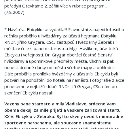
pořady!!! Otevíráme 2. září!!! Více v rubrice program...
(7.8.2007)
* Návštěva Ebicyklu se vydařila!!! Slavnostní zahájení letošního
ročníku proběhlo u hvězdárny za účasti hejtmana Ebicyklu
RNDr. Jiřího Grygara, CSc., zástupců Hvězdárny Žebrák i
města v čele s panem starostou Mgr. Havlíkem, účastníků
Ebicyklu i veřejnosti. Dr. Grygar obdržel čestné členství
hvězdárny a upomínkové předměty města, všichni si pak
odnesli drobné dárky od města včetně mapy a pohlednic.
Dále proběhla prohlídka hvězdárny a účastníci Ebicyklu byli
pozváni na pohoštění do hotelu na náměstí. Fotografie z akce
přineseme v nejbližší době. RNDr. Jiří Grygar, CSc. nám po
skončení Ebicyklu napsal:
Vazeny pane starosto a mily Vladislave, srdecne Vam
obema dekuji za mile prijeti a veskere zarizovani startu
XXIV. Ebicyklu v Zebraku. Byl to skvely uvod k mimoradne
sportovne narocnemu, ale soucasne znamenitemu