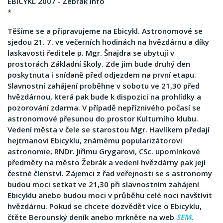
EBICYKL 2007 - Žebrák info
*
Těšíme se a připravujeme na Ebicykl. Astronomové se
sjedou 21. 7. ve večerních hodinách na hvězdárnu a díky
laskavosti ředitele p. Mgr. Šnajdra se ubytují v
prostorách Základní školy. Zde jim bude druhý den
poskytnuta i snídaně před odjezdem na první etapu.
Slavnostní zahájení proběhne v sobotu ve 21,30 před
hvězdárnou, která pak bude k dispozici na prohlídky a
pozorování zdarma. V případě nepříznivého počasí se
astronomové přesunou do prostor Kulturního klubu.
Vedení města v čele se starostou Mgr. Havlíkem předají
hejtmanovi Ebicyklu, známému popularizátorovi
astronomie, RNDr. Jiřímu Grygarovi, CSc. upomínkové
předměty na město Žebrák a vedení hvězdárny pak její
čestné členství. Zájemci z řad veřejnosti se s astronomy
budou moci setkat ve 21,30 při slavnostním zahájení
Ebicyklu anebo budou moci v průběhu celé noci navštívit
hvězdárnu. Pokud se chcete dozvědět více o Ebicyklu,
čtěte Berounský deník anebo mrkněte na web
SEM
.