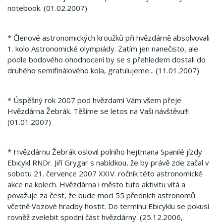
notebook.
(01.02.2007)
* Členové astronomických kroužků při hvězdárně absolvovali
1. kolo Astronomické olympiády.
Zatím jen nanečisto, ale
podle bodového ohodnocení by se s přehledem dostali do
druhého semifinálového kola, gratulujeme... (11.01.2007)
* Úspěšný rok 2007 pod hvězdami Vám všem přeje
Hvězdárna Žebrák.
Těšíme se letos na Vaši návštěvu!!!
(01.01.2007)
* Hvězdárnu Žebrák oslovil polního hejtmana Spanilé jízdy
Ebicykl RNDr.
Jiří Grygar s nabídkou, že by právě zde začal v
sobotu 21. července 2007 XXIV.
ročník této astronomické
akce na kolech.
Hvězdárna i město tuto aktivitu vítá a
považuje za čest, že bude moci 55 předních astronomů
včetně Vozové hradby hostit.
Do termínu Ebicyklu se pokusí
rovněž zvelebit spodní část hvězdárny.
(25.12.2006,