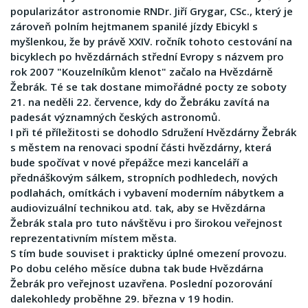
popularizátor astronomie RNDr. Jiří Grygar, CSc., který je
zároveň polním hejtmanem spanilé jízdy Ebicykl s
myšlenkou, že by právě XXIV. ročník tohoto cestování na
bicyklech po hvězdárnách střední Evropy s názvem pro
rok 2007 "Kouzelníkům klenot" začalo na Hvězdárně
Žebrák. Té se tak dostane mimořádné pocty ze soboty
21. na neděli 22. července, kdy do Žebráku zavítá na
padesát významných českých astronomů.
I při té příležitosti se dohodlo Sdružení Hvězdárny Žebrák
s městem na renovaci spodní části hvězdárny, která
bude spočívat v nové přepážce mezi kanceláří a
přednáškovým sálkem, stropních podhledech, nových
podlahách, omítkách i vybavení moderním nábytkem a
audiovizuální technikou atd. tak, aby se Hvězdárna
Žebrák stala pro tuto návštěvu i pro širokou veřejnost
reprezentativním místem města.
S tím bude souviset i prakticky úplné omezení provozu.
Po dobu celého měsíce dubna tak bude Hvězdárna
Žebrák pro veřejnost uzavřena. Poslední pozorování
dalekohledy proběhne 29. března v 19 hodin.