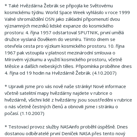
* Také Hvězdárna Žebrák se připojila ke Světovému
kosmickému týdnu. World Space Week vyhlásilo v roce 1999
Valné shromáždění OSN jako základní připomenutí dvou
významných mezníků lidské expanze do kosmického
prostoru: 4. října 1957 odstartoval SPUTNIK, první umělá
družice vyslaná člověkem do vesmíru. Tímto dnem se
otevřela cesta pro výzkum kosmického prostoru. 10. října
1967 pak vstoupila v platnost mezinárodní smlouva o
Mírovém výzkumu a využití kosmického prostoru, včetně
Měsíce a dalších nebeských těles. Připomínka proběhne dnes
4. října od 19 hodin na Hvězdárně Žebrák. (4.10.2007)
* Upravili jsme pro vás nově naše stránky! Nové informace
včetně satelitní mapy hvězdárny najdete v rubrice o
hvězdárně, všichni lidé z hvězdárny jsou soustředěni v rubrice
o nás včetně čestných členů a obnovili jsme i stránku o
počasí. (1.10.2007)
* Testovací provoz služby NASAinfo proběhl úspěšně. Dnes
dostanou odběratelé první Deníček NASA přes tento nový