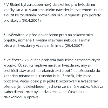
* V Blatné byl zakoupen nový dalekohled pro hvězdárnu
značky MEADE s automatickým navádecím systémem. Bude
sloužit ke zkvalitnění pozorování pro veřejnost i pro pořady
pro školy... (30.4.2007)
* Hvězdárna je před dokončením prací na rekonstrukci
objektu, nicméně 1. května otevřeno nebude. Termín
otevření hvězdárny včas oznámíme... (29.4.2007)
* Ve čtvrtek 26. dubna proběhla další lekce astronomických
kroužků. Účastníci nejdříve navštívili hvězdárnu, aby si
prohlédli stav prací na rekonstrukci a poté se přesunulu do
zasedací místnosti Kulturního klubu Žebrák, kde lekce
proběhla. Večer došlo pak ještě k pozorování u hvězdárny
přenosným dalekohledem jednoho ze členů kroužku, Václava
Kaberdleho. Poté byla odvezena zadní část tubusu
dalekohledu k opravě.