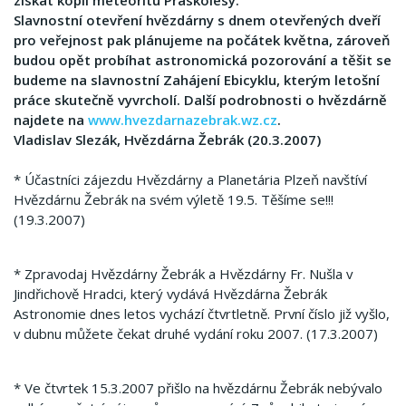
získat kopii meteoritu Praskolesy.
Slavnostní otevření hvězdárny s dnem otevřených dveří
pro veřejnost pak plánujeme na počátek května, zároveň
budou opět probíhat astronomická pozorování a těšit se
budeme na slavnostní Zahájení Ebicyklu, kterým letošní
práce skutečně vyvrcholí. Další podrobnosti o hvězdárně
najdete na
www.hvezdarnazebrak.wz.cz
.
Vladislav Slezák, Hvězdárna Žebrák (20.3.2007)
* Účastníci zájezdu Hvězdárny a Planetária Plzeň navštíví
Hvězdárnu Žebrák na svém výletě 19.5. Těšíme se!!!
(19.3.2007)
* Zpravodaj Hvězdárny Žebrák a Hvězdárny Fr. Nušla v
Jindřichově Hradci, který vydává Hvězdárna Žebrák
Astronomie dnes letos vychází čtvrtletně. První číslo již vyšlo,
v dubnu můžete čekat druhé vydání roku 2007. (17.3.2007)
* Ve čtvrtek 15.3.2007 přišlo na hvězdárnu Žebrák nebývalo