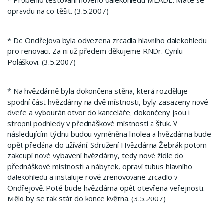
* Proběhlo testování nového dalekohledu MEADE. Máte se
opravdu na co těšit. (3.5.2007)
* Do Ondřejova byla odvezena zrcadla hlavního dalekohledu
pro renovaci. Za ni už předem děkujeme RNDr. Cyrilu
Poláškovi. (3.5.2007)
* Na hvězdárně byla dokončena stěna, která rozděluje
spodní část hvězdárny na dvě místnosti, byly zasazeny nové
dveře a vybourán otvor do kanceláře, dokončeny jsou i
stropní podhledy v přednáškové místnosti a štuk. V
následujícím týdnu budou vyměněna linolea a hvězdárna bude
opět předána do užívání. Sdružení Hvězdárna Žebrák potom
zakoupí nové vybavení hvězdárny, tedy nové židle do
přednáškové místnosti a nábytek, opraví tubus hlavního
dalekohledu a instaluje nově zrenovované zrcadlo v
Ondřejově. Poté bude hvězdárna opět otevřena veřejnosti.
Mělo by se tak stát do konce května. (3.5.2007)