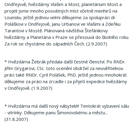
Ondřejově, hvězdárny Vlašim a Most, planetárium Most a
projeli jsme mnoho posvátných míst včetně menhirů na
Lounsku. Ještě jednou velmi děkujeme za spolupráci dr.
Poláškovi v Ondřejově, Janu Urbanovi ve Vlašimi a Zdeňku
Tarantovi v Mostě. Plánovaná návštěva Štefánikovy
hvězdárny a Planetária v Praze se přesouvá do školního roku.
Za rok se chystáme do západních Čech. (2.9.2007)
* Hvězdárna Žebrák předala další čestné členství. Po RNDr.
Jiřím Grygarovi, CSc. toto ocenění obdržel za neuvěřitelnou
práci také RNDr. Cyril Polášek, PhD. Ještě jednou mnohokrát
děkujeme za práci na zrcadle i za přijetí expedice hvězdárny
v Ondřejově. (1.9.2007)
* Hvězdárna má další nový nábytek!!! Tentokrát vybavení sálu
- vitrínky. Děkujeme panu Šimonovskému a městu...
(31.8.2007)