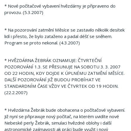
* Nové počítačové vybavení hvězdárny je připraveno do
provozu.
(5.3.2007)
* Na pozorování zatmění Měsíce se zastavilo několik desítek
lidí i přesto, že bylo zataženo a padal déšť se sněhem.
Program se proto nekonal.
(4.3.2007)
* HVĚZDÁRNA ŹEBRÁK OZNAMUJE: ČTVRTEČNÍ
POZOROVÁNÍ 1.3.
SE PŘESUNUJE NA SOBOTU 3. 3. 2007
OD 22 HODIN, KDY DOJDE K ÚPLNÉMU ZATMĚNÍ MĚSÍCE.
DALŠÍ POZOROVÁNÍ JIŽ BUDOU PROBÍHAT VE
STANDARDNÍM ČASE VŽDY VE ČTVRTEK OD 19 HODIN.
(22.2.2007)
* Hvězdárna Žebrák bude obohacena o počítačové vybavení.
Již nyní se připravuje nový počítač, na kterém uvidíte nové
Nebeské perly Žebrák, simulaci hvězdné oblohy i další
astronomické zajímavosti ak práci bude využit i nový