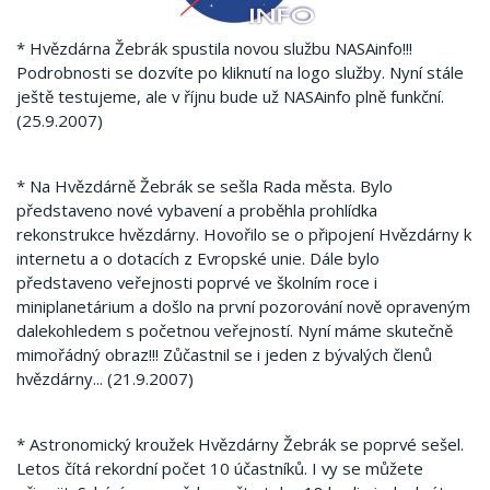
* Hvězdárna Žebrák spustila novou službu NASAinfo!!!
Podrobnosti se dozvíte po kliknutí na logo služby. Nyní stále
ještě testujeme, ale v říjnu bude už NASAinfo plně funkční.
(25.9.2007)
* Na Hvězdárně Žebrák se sešla Rada města. Bylo
představeno nové vybavení a proběhla prohlídka
rekonstrukce hvězdárny. Hovořilo se o připojení Hvězdárny k
internetu a o dotacích z Evropské unie. Dále bylo
představeno veřejnosti poprvé ve školním roce i
miniplanetárium a došlo na první pozorování nově opraveným
dalekohledem s početnou veřejností. Nyní máme skutečně
mimořádný obraz!!! Zůčastnil se i jeden z bývalých členů
hvězdárny... (21.9.2007)
* Astronomický kroužek Hvězdárny Žebrák se poprvé sešel.
Letos čítá rekordní počet 10 účastníků. I vy se můžete