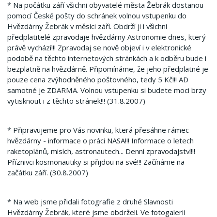
* Na počátku září všichni obyvatelé města Žebrák dostanou
pomocí České pošty do schránek volnou vstupenku do
Hvězdárny Žebrák v měsíci září. Obdrží ji i všichni
předplatitelé zpravodaje hvězdárny Astronomie dnes, který
právě vychází!!! Zpravodaj se nově objeví i v elektronické
podobě na těchto internetových stránkách a k odběru bude i
bezplatně na hvězdárně. Připomínáme, že jeho předplatné je
pouze cena zvýhodněného poštovného, tedy 5 Kč!!! AD
samotné je ZDARMA. Volnou vstupenku si budete moci brzy
vytisknout i z těchto stránek!!! (31.8.2007)
* Připravujeme pro Vás novinku, která přesáhne rámec
hvězdárny - informace o práci NASA!!! Informace o letech
raketoplánů, misích, astronautech... Denní zpravodajství!!!
Příznivci kosmonautiky si přijdou na své!!! Začínáme na
začátku září. (30.8.2007)
* Na web jsme přidali fotografie z druhé Slavnosti
Hvězdárny Žebrák, které jsme obdrželi. Ve fotogalerii