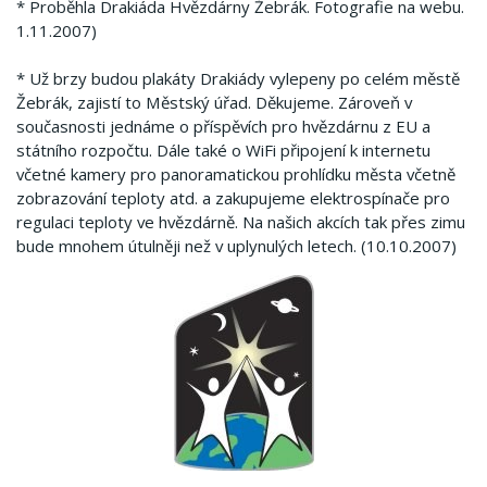
* Proběhla Drakiáda Hvězdárny Žebrák. Fotografie na webu.
1.11.2007)
* Už brzy budou plakáty Drakiády vylepeny po celém městě
Žebrák, zajistí to Městský úřad. Děkujeme. Zároveň v
současnosti jednáme o příspěvích pro hvězdárnu z EU a
státního rozpočtu. Dále také o WiFi připojení k internetu
včetné kamery pro panoramatickou prohlídku města včetně
zobrazování teploty atd. a zakupujeme elektrospínače pro
regulaci teploty ve hvězdárně. Na našich akcích tak přes zimu
bude mnohem útulněji než v uplynulých letech. (10.10.2007)