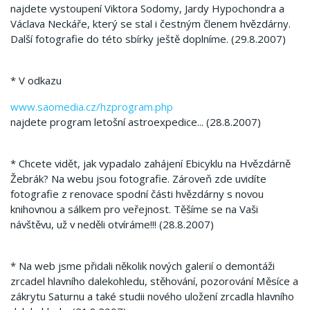
najdete vystoupení Viktora Sodomy, Jardy Hypochondra a
Václava Neckáře, který se stal i čestným členem hvězdárny.
Další fotografie do této sbírky ještě doplníme. (29.8.2007)
* V odkazu
www.saomedia.cz/hzprogram.php
najdete program letošní astroexpedice... (28.8.2007)
* Chcete vidět, jak vypadalo zahájení Ebicyklu na Hvězdárně
Žebrák? Na webu jsou fotografie. Zároveň zde uvidíte
fotografie z renovace spodní části hvězdárny s novou
knihovnou a sálkem pro veřejnost. Těšíme se na Vaši
návštěvu, už v neděli otvíráme!!! (28.8.2007)
* Na web jsme přidali několik nových galerií o demontáži
zrcadel hlavního dalekohledu, stěhování, pozorování Měsíce a
zákrytu Saturnu a také studii nového uložení zrcadla hlavního