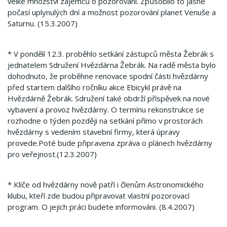
velké množství zájemců o pozorování.
Způsobilo to jasné
počasí uplynulých dní a možnost pozorování planet Venuše a
Saturnu.
(15.3.2007)
* V pondělí 12.3.
proběhlo setkání zástupců města Žebrák s
jednatelem Sdružení Hvězdárna Žebrák.
Na radě města bylo
dohodnuto, že proběhne renovace spodní části hvězdárny
před startem dalšího ročníku akce Ebicykl právě na
Hvězdárně Žebrák.
Sdružení také obdrží příspěvek na nové
vybavení a provoz hvězdárny.
O termínu rekonstrukce se
rozhodne o týden později na setkání přímo v prostorách
hvězdárny s vedením stavební firmy, která úpravy
provede.Poté bude připravena zpráva o plánech hvězdárny
pro veřejnost.(12.3.2007)
* Klíče od hvězdárny nově patří i členům Astronomického
klubu, kteří zde budou připravovat vlastní pozorovací
program.
O jejich práci budete informováni.
(8.4.2007)