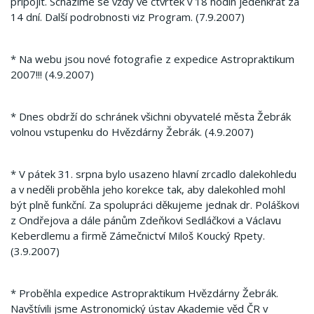
připojit. Scházíme se vždy ve čtvrtek v 18 hodin jedenkrát za
14 dní. Další podrobnosti viz Program. (7.9.2007)
* Na webu jsou nové fotografie z expedice Astropraktikum
2007!!! (4.9.2007)
* Dnes obdrží do schránek všichni obyvatelé města Žebrák
volnou vstupenku do Hvězdárny Žebrák. (4.9.2007)
* V pátek 31. srpna bylo usazeno hlavní zrcadlo dalekohledu
a v neděli proběhla jeho korekce tak, aby dalekohled mohl
být plně funkční. Za spolupráci děkujeme jednak dr. Poláškovi
z Ondřejova a dále pánům Zdeňkovi Sedláčkovi a Václavu
Keberdlemu a firmě Zámečnictví Miloš Koucký Rpety.
(3.9.2007)
* Proběhla expedice Astropraktikum Hvězdárny Žebrák.
Navštívili jsme Astronomický ústav Akademie věd ČR v