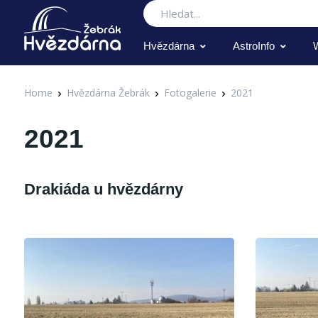
Hledat
Hvězdárna
AstroInfo
Home
Hvězdárna Žebrák
Fotogalerie
2021
2021
Drakiáda u hvězdárny