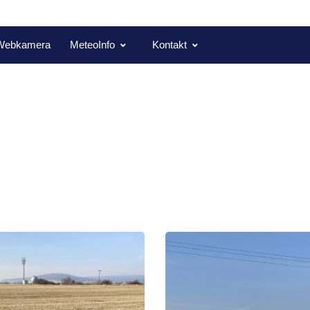
Webkamera
MeteoInfo
Kontakt