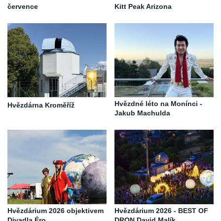
července
Kitt Peak Arizona
Hvězdné léto na Monínci -
Hvězdárna Kroměříž
Jakub Machulda
Hvězdárium 2026 objektivem
Hvězdárium 2026 - BEST OF
Divadla Éro
DRON David Malík