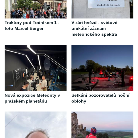
Traktory pod Točníkem 1 -
V záři hvězd - světově
foto Marcel Berger
unikátní záznam
meteorického spektra
Nová expozice Meteority v
Setkání pozorovatelů noční
pražském planetáriu
oblohy