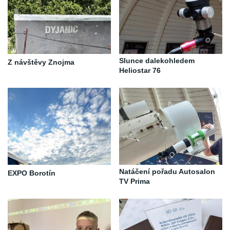
Slunce dalekohledem
Z návštěvy Znojma
Heliostar 76
Natáčení pořadu Autosalon
EXPO Borotín
TV Prima