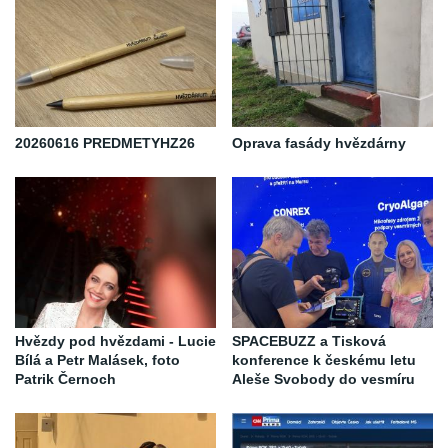
20260616 PREDMETYHZ26
Oprava fasády hvězdárny
Hvězdy pod hvězdami - Lucie
SPACEBUZZ a Tisková
Bílá a Petr Malásek, foto
konference k českému letu
Patrik Černoch
Aleše Svobody do vesmíru