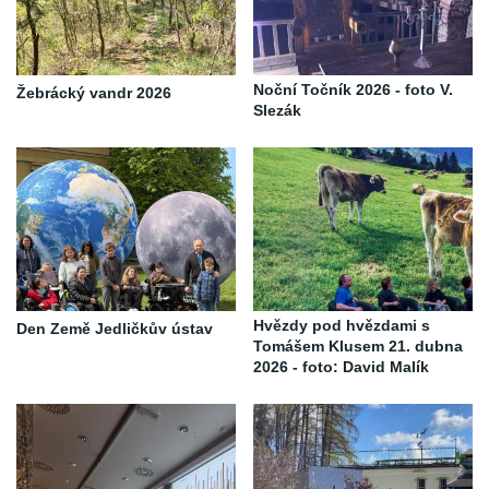
Noční Točník 2026 - foto V.
Žebrácký vandr 2026
Slezák
Hvězdy pod hvězdami s
Den Země Jedličkův ústav
Tomášem Klusem 21. dubna
2026 - foto: David Malík