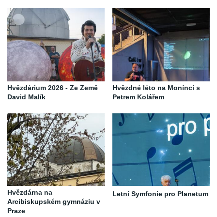
Hvězdárium 2026 - Ze Země
Hvězdné léto na Monínci s
David Malík
Petrem Kolářem
Hvězdárna na
Letní Symfonie pro Planetum
Arcibiskupském gymnáziu v
Praze