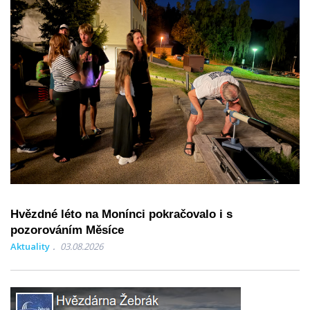
Hvězdné léto na Monínci pokračovalo i s
pozorováním Měsíce
Aktuality
03.08.2026