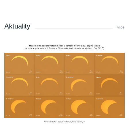
Aktuality
více