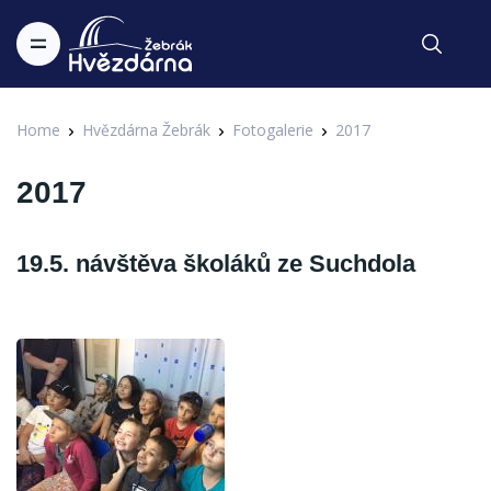
Home
Hvězdárna Žebrák
Fotogalerie
2017
2017
19.5. návštěva školáků ze Suchdola