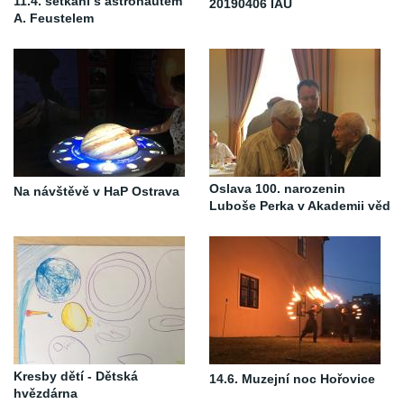
11.4. setkání s astronautem
20190406 IAU
A. Feustelem
Oslava 100. narozenin
Na návštěvě v HaP Ostrava
Luboše Perka v Akademii věd
Kresby dětí - Dětská
14.6. Muzejní noc Hořovice
hvězdárna