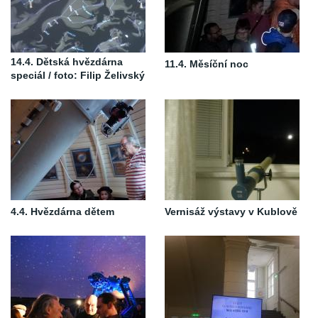
14.4. Dětská hvězdárna
11.4. Měsíční noc
speciál / foto: Filip Želivský
4.4. Hvězdárna dětem
Vernisáž výstavy v Kublově