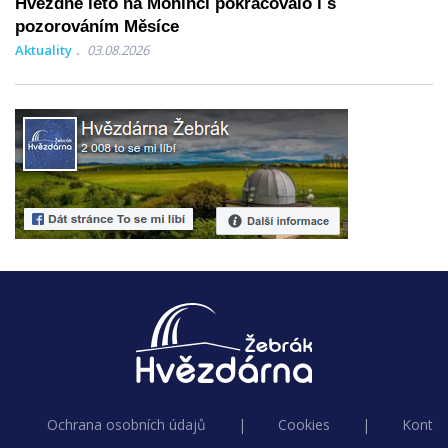
Hvězdné léto na Monínci pokračovalo i s
pozorováním Měsíce
Aktuality
03.08.2026
Ochrana osobních údajů
|
Cookies
|
Kontak