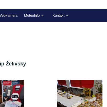
Webkamera
MeteoInfo
Kontakt
lip Želivský