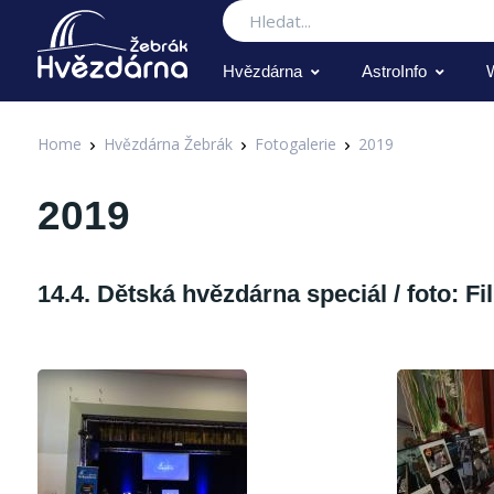
Hledat
Hvězdárna
AstroInfo
Home
Hvězdárna Žebrák
Fotogalerie
2019
2019
14.4. Dětská hvězdárna speciál / foto: Fi