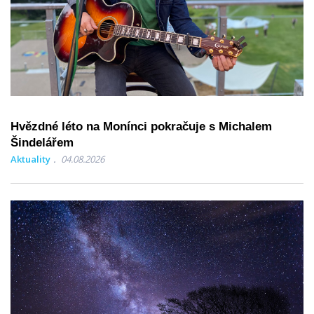
Hvězdné léto na Monínci pokračuje s Michalem
Šindelářem
Aktuality
04.08.2026