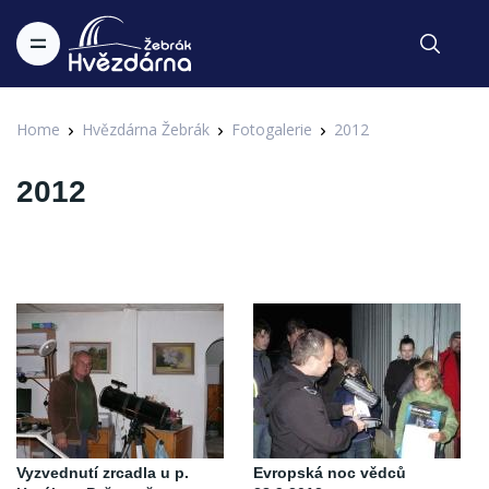
Home
Hvězdárna Žebrák
Fotogalerie
2012
2012
Vyzvednutí zrcadla u p.
Evropská noc vědců