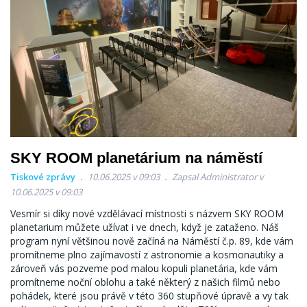
SKY ROOM planetárium na náměstí
Tiskové zprávy
10.06.2025 v 09:03
Zapsal Administrator v
10.06.2025 v 09:03
Vesmír si díky nové vzdělávací místnosti s názvem SKY ROOM
planetarium můžete užívat i ve dnech, když je zataženo. Náš
program nyní většinou nově začíná na Náměstí č.p. 89, kde vám
promítneme plno zajímavostí z astronomie a kosmonautiky a
zároveň vás pozveme pod malou kopuli planetária, kde vám
promítneme noční oblohu a také některý z našich filmů nebo
pohádek, které jsou právě v této 360 stupňové úpravě a vy tak