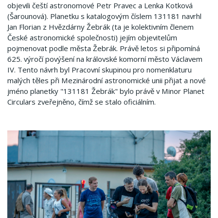
objevili čeští astronomové Petr Pravec a Lenka Kotková
(Šarounová). Planetku s katalogovým číslem 131181 navrhl
Jan Florian z Hvězdárny Žebrák (ta je kolektivním členem
České astronomické společnosti) jejím objevitelům
pojmenovat podle města Žebrák. Právě letos si připomíná
625. výročí povýšení na královské komorní město Václavem
IV. Tento návrh byl Pracovní skupinou pro nomenklaturu
malých těles při Mezinárodní astronomické unii přijat a nové
jméno planetky "131181 Žebrák" bylo právě v Minor Planet
Circulars zveřejněno, čímž se stalo oficiálním.