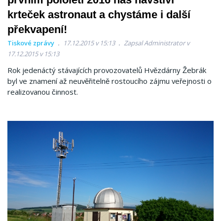
krteček astronaut a chystáme i další
překvapení!
Tiskové zprávy
17.12.2015 v 15:13
Zapsal Administrator v
17.12.2015 v 15:13
Rok jedenáctý stávajících provozovatelů Hvězdárny Žebrák
byl ve znamení až neuvěřitelně rostoucího zájmu veřejnosti o
realizovanou činnost.