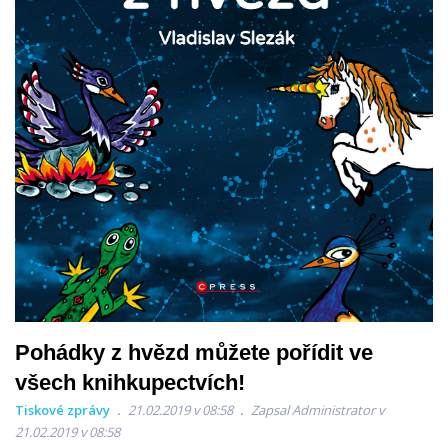
Pohádky z hvězd můžete pořídit ve
všech knihkupectvích!
Tiskové zprávy
21.02.2019 v 08:58
Zapsal Administrator v
21.02.2019 v 08:58