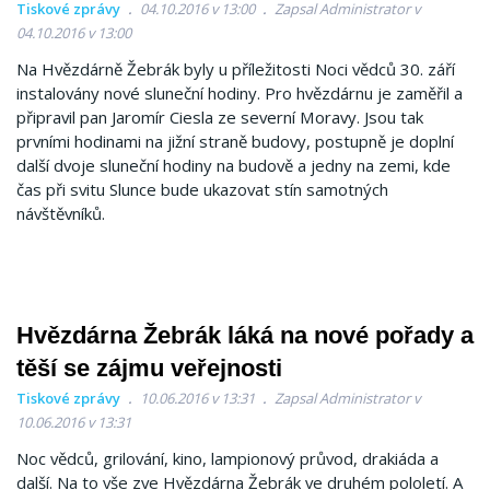
Tiskové zprávy
04.10.2016 v 13:00
Zapsal Administrator v
04.10.2016 v 13:00
Na Hvězdárně Žebrák byly u příležitosti Noci vědců 30. září
instalovány nové sluneční hodiny. Pro hvězdárnu je zaměřil a
připravil pan Jaromír Ciesla ze severní Moravy. Jsou tak
prvními hodinami na jižní straně budovy, postupně je doplní
další dvoje sluneční hodiny na budově a jedny na zemi, kde
čas při svitu Slunce bude ukazovat stín samotných
návštěvníků.
Hvězdárna Žebrák láká na nové pořady a
těší se zájmu veřejnosti
Tiskové zprávy
10.06.2016 v 13:31
Zapsal Administrator v
10.06.2016 v 13:31
Noc vědců, grilování, kino, lampionový průvod, drakiáda a
další. Na to vše zve Hvězdárna Žebrák ve druhém pololetí. A