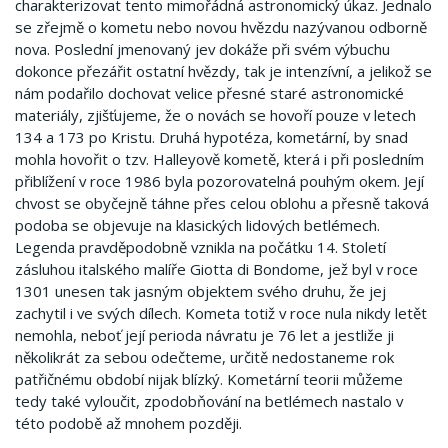
charakterizovat tento mimořádná astronomický úkaz. Jednalo
se zřejmě o kometu nebo novou hvězdu nazývanou odborně
nova. Poslední jmenovaný jev dokáže při svém výbuchu
dokonce přezářit ostatní hvězdy, tak je intenzívní, a jelikož se
nám podařilo dochovat velice přesné staré astronomické
materiály, zjišťujeme, že o novách se hovoří pouze v letech
134 a 173 po Kristu. Druhá hypotéza, kometární, by snad
mohla hovořit o tzv. Halleyově kometě, která i při posledním
přiblížení v roce 1986 byla pozorovatelná pouhým okem. Její
chvost se obyčejně táhne přes celou oblohu a přesně taková
podoba se objevuje na klasických lidových betlémech.
Legenda pravděpodobně vznikla na počátku 14. Století
zásluhou italského malíře Giotta di Bondome, jež byl v roce
1301 unesen tak jasným objektem svého druhu, že jej
zachytil i ve svých dílech. Kometa totiž v roce nula nikdy letět
nemohla, neboť její perioda návratu je 76 let a jestliže ji
několikrát za sebou odečteme, určitě nedostaneme rok
patřičnému období nijak blízký. Kometární teorii můžeme
tedy také vyloučit, zpodobňování na betlémech nastalo v
této podobě až mnohem později.