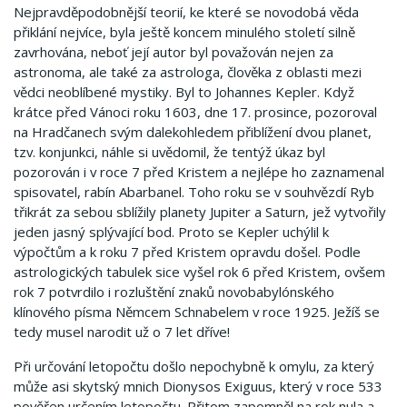
Nejpravděpodobnější teorií, ke které se novodobá věda
přiklání nejvíce, byla ještě koncem minulého století silně
zavrhována, neboť její autor byl považován nejen za
astronoma, ale také za astrologa, člověka z oblasti mezi
vědci neoblíbené mystiky. Byl to Johannes Kepler. Když
krátce před Vánoci roku 1603, dne 17. prosince, pozoroval
na Hradčanech svým dalekohledem přiblížení dvou planet,
tzv. konjunkci, náhle si uvědomil, že tentýž úkaz byl
pozorován i v roce 7 před Kristem a nejlépe ho zaznamenal
spisovatel, rabín Abarbanel. Toho roku se v souhvězdí Ryb
třikrát za sebou sblížily planety Jupiter a Saturn, jež vytvořily
jeden jasný splývající bod. Proto se Kepler uchýlil k
výpočtům a k roku 7 před Kristem opravdu došel. Podle
astrologických tabulek sice vyšel rok 6 před Kristem, ovšem
rok 7 potvrdilo i rozluštění znaků novobabylónského
klínového písma Němcem Schnabelem v roce 1925. Ježíš se
tedy musel narodit už o 7 let dříve!
Při určování letopočtu došlo nepochybně k omylu, za který
může asi skytský mnich Dionysos Exiguus, který v roce 533
pověřen určením letopočtu. Přitom zapomněl na rok nula a