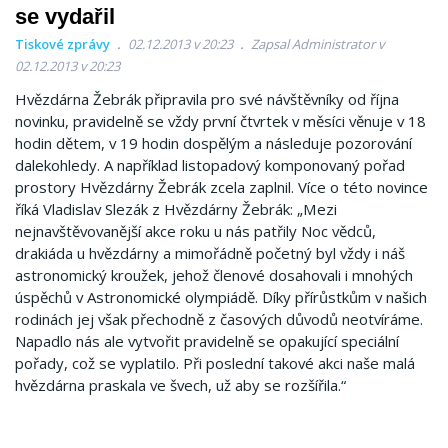
se vydařil
Tiskové zprávy
02.12.2013 v 20:23
Zapsal Administrator v
02.12.2013 v 20:23
Hvězdárna Žebrák připravila pro své návštěvníky od října
novinku, pravidelně se vždy první čtvrtek v měsíci věnuje v 18
hodin dětem, v 19 hodin dospělým a následuje pozorování
dalekohledy. A například listopadový komponovaný pořad
prostory Hvězdárny Žebrák zcela zaplnil. Více o této novince
říká Vladislav Slezák z Hvězdárny Žebrák: „Mezi
nejnavštěvovanější akce roku u nás patřily Noc vědců,
drakiáda u hvězdárny a mimořádně početný byl vždy i náš
astronomický kroužek, jehož členové dosahovali i mnohých
úspěchů v Astronomické olympiádě. Díky přírůstkům v našich
rodinách jej však přechodně z časových důvodů neotvíráme.
Napadlo nás ale vytvořit pravidelně se opakující speciální
pořady, což se vyplatilo. Při poslední takové akci naše malá
hvězdárna praskala ve švech, už aby se rozšířila.“