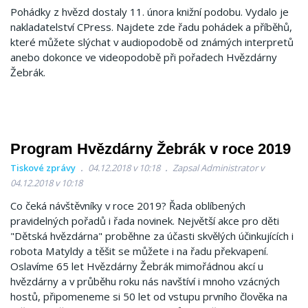
Pohádky z hvězd dostaly 11. února knižní podobu. Vydalo je
nakladatelství CPress. Najdete zde řadu pohádek a příběhů,
které můžete slýchat v audiopodobě od známých interpretů
anebo dokonce ve videopodobě při pořadech Hvězdárny
Žebrák.
Program Hvězdárny Žebrák v roce 2019
Tiskové zprávy
04.12.2018 v 10:18
Zapsal Administrator v
04.12.2018 v 10:18
Co čeká návštěvníky v roce 2019? Řada oblíbených
pravidelných pořadů i řada novinek. Největší akce pro děti
"Dětská hvězdárna" proběhne za účasti skvělých účinkujících i
robota Matyldy a těšit se můžete i na řadu překvapení.
Oslavíme 65 let Hvězdárny Žebrák mimořádnou akcí u
hvězdárny a v průběhu roku nás navštíví i mnoho vzácných
hostů, připomeneme si 50 let od vstupu prvního člověka na