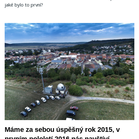
jaké bylo to první?
Máme za sebou úspěšný rok 2015, v
prvním pololetí 2016 nás navštíví