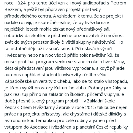
roce 1824, pro tento účel vznikl i nový audiopořad s Petrem
Rezkem, a ještě byl připraven projekt přístavby
přírodovědného centra. A vzhledem k tomu, že se projekt i
nadále rozvíjí, je skutečně reálné, že by hvězdárna v
nejbližších letech mohla získat nový přednáškový sál,
robotický dalekohled v přistavěné pozorovatelně i možnost
zvát do svých prostor školy či větší skupiny návštěvníků. To
se ostatně děje už i v současnosti. Při oslavách výročí
Hvězdárny nebo na Noc vědců přišlo tolik návštěvníků, že
musel probíhat program venku ve stanech okolo hvězdárny,
dětská představení jsou většinou vyprodaná, a když přijede
autobus například studentů univerzity třetího věku
Západočeské univerzity z Chebu, jako se to stalo v listopadu,
je třeba využít prostory Kulturního klubu. Pořady pro žáky se
pak realizují přímo na základních školách, přičemž v uplynulé
době přesně takový program proběhl i v Základní škole
Žebrák. Cílem Hvězdárny Žebrák v roce 2015 tak bude nejen
práce na projektu přístavby, ale chystáme i dětské dílničky s
astronomickou tematikou pro celé rodiny a jsme i před
vstupem do Asociace Hvězdáren a planetárií České republiky