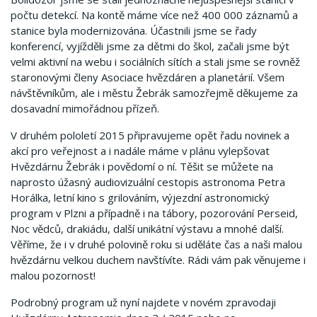
počtu detekcí. Na kontě máme více než 400 000 záznamů a
stanice byla modernizována. Účastnili jsme se řady
konferencí, vyjížděli jsme za dětmi do škol, začali jsme být
velmi aktivní na webu i sociálních sítích a stali jsme se rovněž
staronovými členy Asociace hvězdáren a planetárií. Všem
návštěvníkům, ale i městu Žebrák samozřejmě děkujeme za
dosavadní mimořádnou přízeň.
V druhém pololetí 2015 připravujeme opět řadu novinek a
akcí pro veřejnost a i nadále máme v plánu vylepšovat
Hvězdárnu Žebrák i povědomí o ní. Těšit se můžete na
naprosto úžasný audiovizuální cestopis astronoma Petra
Horálka, letní kino s grilováním, výjezdní astronomický
program v Plzni a případně i na tábory, pozorování Perseid,
Noc vědců, drakiádu, další unikátní výstavu a mnohé další.
Věříme, že i v druhé polovině roku si uděláte čas a naši malou
hvězdárnu velkou duchem navštívíte. Rádi vám pak věnujeme i
malou pozornost!
Podrobný program už nyní najdete v novém zpravodaji