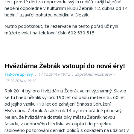
cen, prostě děti za doprovodu svých rodičů zažijí báječné
nedělní odpoledne v Kulturním klubu Žebrák 12. dubna od 14
hodin," uzavřel bohatou nabídku V. Slezák.
Nutno podotknout, že rezervace na tento pořad už nyní
můžete volat na telefonní číslo 602 530 515.
Hvězdárna Žebrák vstoupí do nové éry!
Tiskové zprávy
17.12.2014 v 19:12
Zapsal Administrator v
17.12.2014 v 19:12
Rok 2014 byl pro Hvězdárnu Žebrák velmi významný. Slavilo
se tu hned několik výročí. 190 let od pádu meteoritu, 60 let
od jejího vzniku i 10 let od zahájení činnosti Sdružení
Hvězdárna Žebrák. A také rok 14 byl mimořádně přínosný.
Nejen, že hvězdárna dostala díky městu Žebrák novou
fasádu, z odborného hlediska vstoupila i do projektu
rádiového pozorování denních bolidů s odkazem na událost v