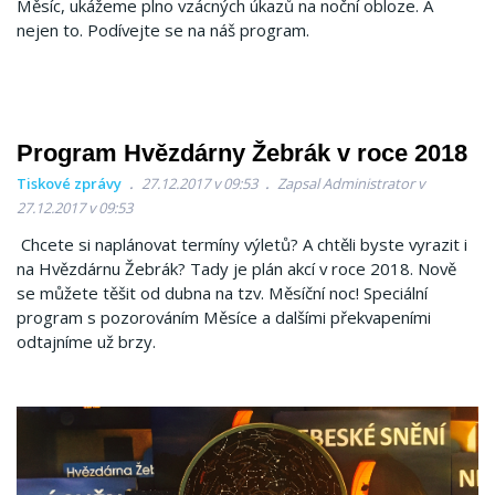
Měsíc, ukážeme plno vzácných úkazů na noční obloze. A
nejen to. Podívejte se na náš program.
Program Hvězdárny Žebrák v roce 2018
Tiskové zprávy
27.12.2017 v 09:53
Zapsal Administrator v
27.12.2017 v 09:53
Chcete si naplánovat termíny výletů? A chtěli byste vyrazit i
na Hvězdárnu Žebrák? Tady je plán akcí v roce 2018. Nově
se můžete těšit od dubna na tzv. Měsíční noc! Speciální
program s pozorováním Měsíce a dalšími překvapeními
odtajníme už brzy.