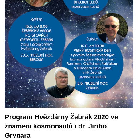
Program Hvězdárny Žebrák 2020 ve
znamení kosmonautů i dr. Jiřího
Grygara