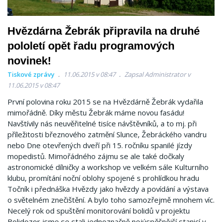
Hvězdárna Žebrák připravila na druhé
pololetí opět řadu programových
novinek!
Tiskové zprávy
11.06.2015 v 08:47
Zapsal Administrator v
11.06.2015 v 08:47
První polovina roku 2015 se na Hvězdárně Žebrák vydařila
mimořádně. Díky městu Žebrák máme novou fasádu!
Navštívily nás neuvěřitelné tisíce návštěvníků, a to mj. při
příležitosti březnového zatmění Slunce, Žebráckého vandru
nebo Dne otevřených dveří při 15. ročníku spanilé jízdy
mopedistů. Mimořádného zájmu se ale také dočkaly
astronomické dílničky a workshop ve velkém sále Kulturního
klubu, promítání noční oblohy spojené s prohlídkou hradu
Točník i přednáška Hvězdy jako hvězdy a povídání a výstava
o světelném znečištění. A bylo toho samozřejmě mnohem víc.
Necelý rok od spuštění monitorování bolidů v projektu
Bolidozor jsme se stali jednoznačně nejúspěšnější stanicí v