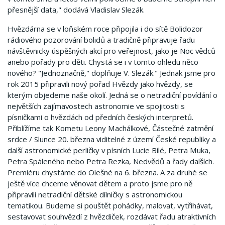
přesnější data," dodává Vladislav Slezák.
Hvězdárna se v loňském roce připojila i do sítě Bolidozor
rádiového pozorování bolidů a tradičně připravuje řadu
návštěvnicky úspěšných akcí pro veřejnost, jako je Noc vědců
anebo pořady pro děti. Chystá se i v tomto ohledu něco
nového? "Jednoznačně," doplňuje V. Slezák." Jednak jsme pro
rok 2015 připravili nový pořad Hvězdy jako hvězdy, se
kterým objedeme naše okolí. Jedná se o netradiční povídání o
největších zajímavostech astronomie ve spojitosti s
písničkami o hvězdách od předních českých interpretů.
Přiblížíme tak Kometu Leony Machálkové, Částečné zatmění
srdce / Slunce 20. března viditelné z území České republiky a
další astronomické perličky v písních Lucie Bílé, Petra Muka,
Petra Spáleného nebo Petra Rezka, Nedvědů a řady dalších.
Premiéru chystáme do Olešné na 6. března. A za druhé se
ještě více chceme věnovat dětem a proto jsme pro ně
připravili netradiční dětské dílničky s astronomickou
tematikou. Budeme si pouštět pohádky, malovat, vytřihávat,
sestavovat souhvězdí z hvězdiček, rozdávat řadu atraktivních