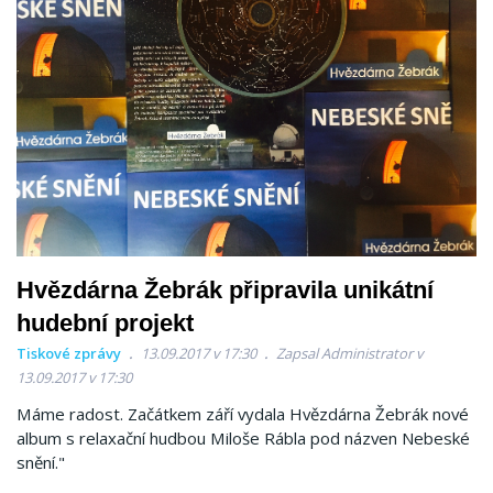
Hvězdárna Žebrák připravila unikátní
hudební projekt
Tiskové zprávy
13.09.2017 v 17:30
Zapsal Administrator v
13.09.2017 v 17:30
Máme radost. Začátkem září vydala Hvězdárna Žebrák nové
album s relaxační hudbou Miloše Rábla pod názven Nebeské
snění."