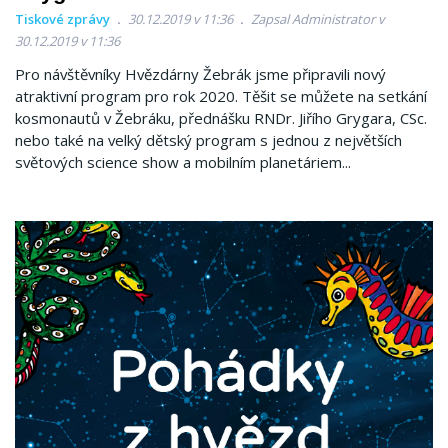
Tiskové zprávy
30.12.2019 v 11:36
Zapsal Administrator v
30.12.2019 v 11:36
Pro návštěvníky Hvězdárny Žebrák jsme připravili nový
atraktivní program pro rok 2020. Těšit se můžete na setkání
kosmonautů v Žebráku, přednášku RNDr. Jiřího Grygara, CSc.
nebo také na velký dětský program s jednou z největších
světových science show a mobilním planetáriem...