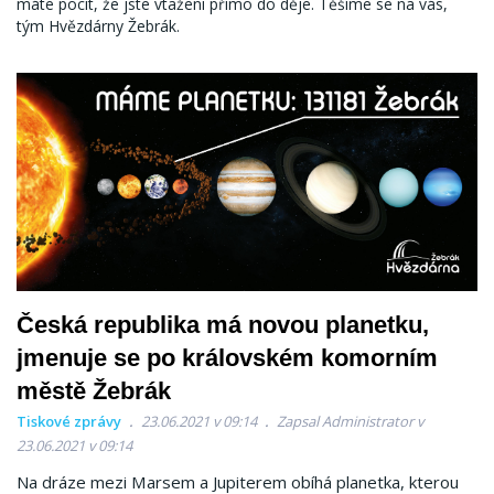
máte pocit, že jste vtaženi přímo do děje. Těšíme se na vás,
tým Hvězdárny Žebrák.
Česká republika má novou planetku,
jmenuje se po královském komorním
městě Žebrák
Tiskové zprávy
23.06.2021 v 09:14
Zapsal Administrator v
23.06.2021 v 09:14
Na dráze mezi Marsem a Jupiterem obíhá planetka, kterou