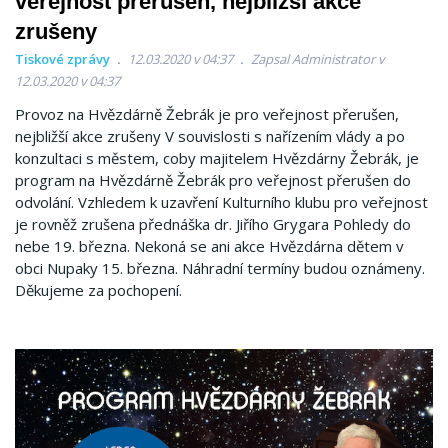
veřejnost přerušen, nejbližší akce
zrušeny
Tiskové zprávy
12.03.2020 v 04:37
Zapsal Administrator v
12.03.2020 v 04:37
Provoz na Hvězdárně Žebrák je pro veřejnost přerušen,
nejbližší akce zrušeny V souvislosti s nařízením vlády a po
konzultaci s městem, coby majitelem Hvězdárny Žebrák, je
program na Hvězdárně Žebrák pro veřejnost přerušen do
odvolání. Vzhledem k uzavření Kulturního klubu pro veřejnost
je rovněž zrušena přednáška dr. Jiřího Grygara Pohledy do
nebe 19. března. Nekoná se ani akce Hvězdárna dětem v
obci Nupaky 15. března. Náhradní termíny budou oznámeny.
Děkujeme za pochopení.