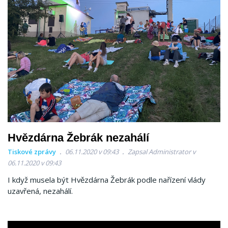
Hvězdárna Žebrák nezahálí
Tiskové zprávy
06.11.2020 v 09:43
Zapsal Administrator v
06.11.2020 v 09:43
I když musela být Hvězdárna Žebrák podle nařízení vlády
uzavřená, nezahálí.