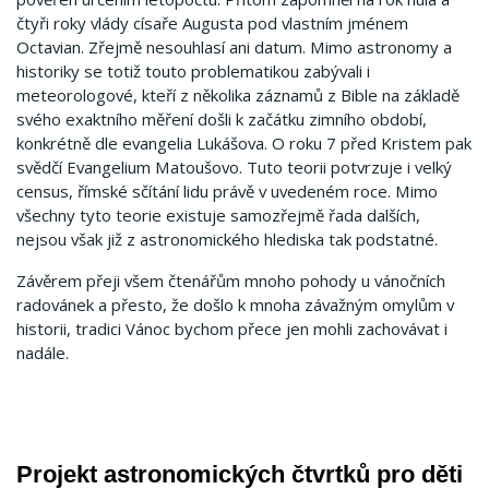
čtyři roky vlády císaře Augusta pod vlastním jménem
Octavian. Zřejmě nesouhlasí ani datum. Mimo astronomy a
historiky se totiž touto problematikou zabývali i
meteorologové, kteří z několika záznamů z Bible na základě
svého exaktního měření došli k začátku zimního období,
konkrétně dle evangelia Lukášova. O roku 7 před Kristem pak
svědčí Evangelium Matoušovo. Tuto teorii potvrzuje i velký
census, římské sčítání lidu právě v uvedeném roce. Mimo
všechny tyto teorie existuje samozřejmě řada dalších,
nejsou však již z astronomického hlediska tak podstatné.
Závěrem přeji všem čtenářům mnoho pohody u vánočních
radovánek a přesto, že došlo k mnoha závažným omylům v
historii, tradici Vánoc bychom přece jen mohli zachovávat i
nadále.
Projekt astronomických čtvrtků pro děti