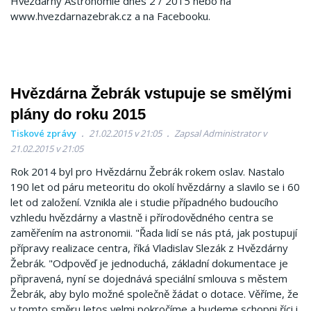
Hvězdárny Astronomie dnes 2 / 2015 nebo na
www.hvezdarnazebrak.cz a na Facebooku.
Hvězdárna Žebrák vstupuje se smělými
plány do roku 2015
Tiskové zprávy
21.02.2015 v 21:05
Zapsal Administrator v
21.02.2015 v 21:05
Rok 2014 byl pro Hvězdárnu Žebrák rokem oslav. Nastalo
190 let od páru meteoritu do okolí hvězdárny a slavilo se i 60
let od založení. Vznikla ale i studie případného budoucího
vzhledu hvězdárny a vlastně i přírodovědného centra se
zaměřením na astronomii. "Řada lidí se nás ptá, jak postupují
přípravy realizace centra, říká Vladislav Slezák z Hvězdárny
Žebrák. "Odpověď je jednoduchá, základní dokumentace je
připravená, nyní se dojednává speciální smlouva s městem
Žebrák, aby bylo možné společně žádat o dotace. Věříme, že
v tomto směru letos velmi pokročíme a budeme schopni říci i