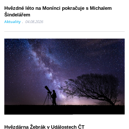
Hvězdné léto na Monínci pokračuje s Michalem
Šindelářem
Aktuality
04.08.2026
Hvězdárna Žebrák v Událostech ČT