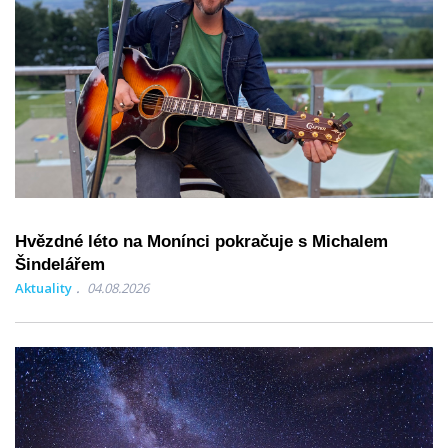
Hvězdné léto na Monínci pokračuje s Michalem
Šindelářem
Aktuality
04.08.2026