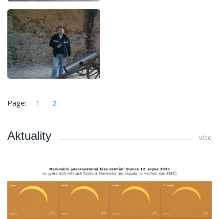
Page:
1
2
Aktuality
více