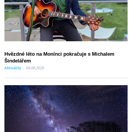
Hvězdné léto na Monínci pokračuje s Michalem
Šindelářem
Aktuality
04.08.2026