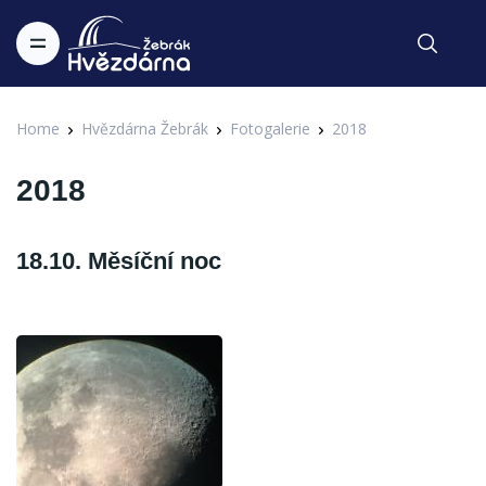
Home
Hvězdárna Žebrák
Fotogalerie
2018
2018
18.10. Měsíční noc