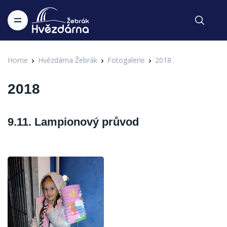
Home
Hvězdárna Žebrák
Fotogalerie
2018
2018
9.11. Lampionový průvod