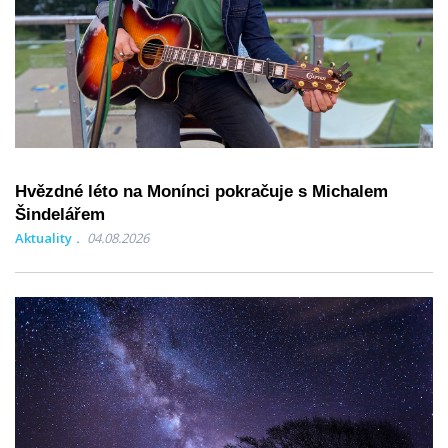
Hvězdné léto na Monínci pokračuje s Michalem
Šindelářem
Aktuality
04.08.2026