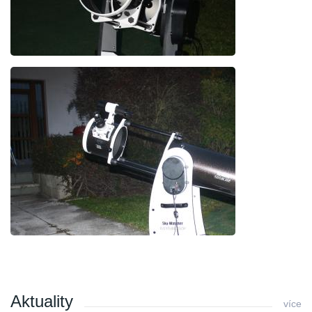
Aktuality
více