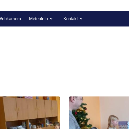
Webkamera
MeteoInfo
Kontakt