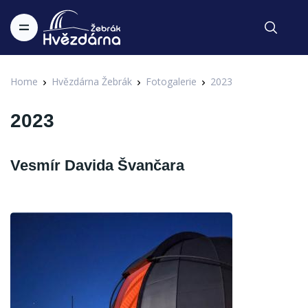
Home
Hvězdárna Žebrák
Fotogalerie
2023
2023
Vesmír Davida Švančara