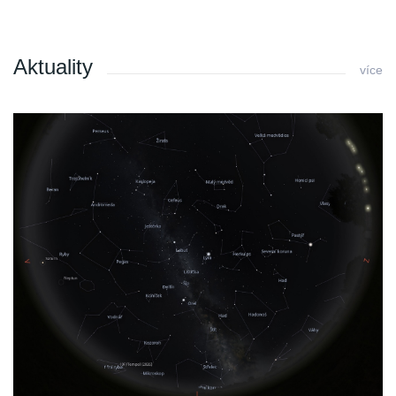
Aktuality
více