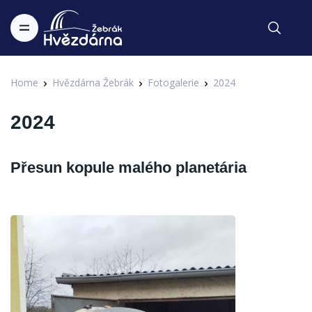
Home
Hvězdárna Žebrák
Fotogalerie
2024
2024
Přesun kopule malého planetária