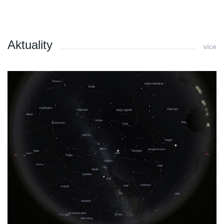
Aktuality
více