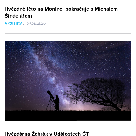
Hvězdné léto na Monínci pokračuje s Michalem
Šindelářem
Aktuality
04.08.2026
Hvězdárna Žebrák v Událostech ČT