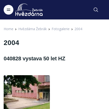
Home
Hvězdárna Žebrák
Fotogalerie
2004
2004
040828 vystava 50 let HZ