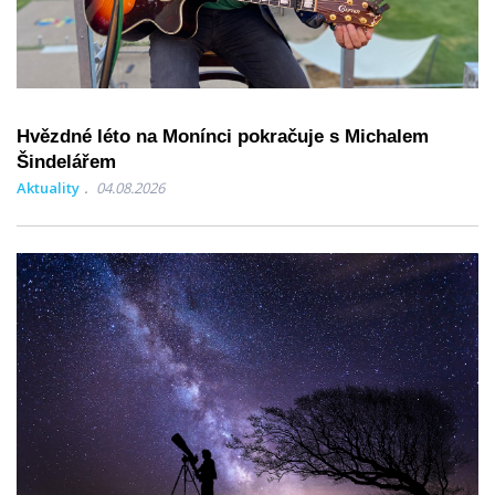
Hvězdné léto na Monínci pokračuje s Michalem
Šindelářem
Aktuality
04.08.2026